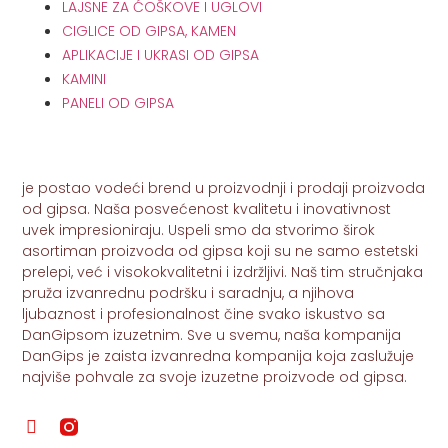
LAJSNE ZA ĆOŠKOVE I UGLOVI
CIGLICE OD GIPSA, KAMEN
APLIKACIJE I UKRASI OD GIPSA
KAMINI
PANELI OD GIPSA
je postao vodeći brend u proizvodnji i prodaji proizvoda
od gipsa. Naša posvećenost kvalitetu i inovativnost
uvek impresioniraju. Uspeli smo da stvorimo širok
asortiman proizvoda od gipsa koji su ne samo estetski
prelepi, već i visokokvalitetni i izdržljivi. Naš tim stručnjaka
pruža izvanrednu podršku i saradnju, a njihova
ljubaznost i profesionalnost čine svako iskustvo sa
DanGipsom izuzetnim. Sve u svemu, naša kompanija
DanGips je zaista izvanredna kompanija koja zaslužuje
najviše pohvale za svoje izuzetne proizvode od gipsa.