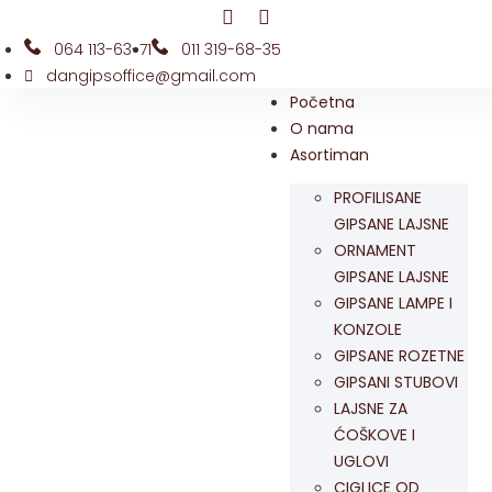
064 113-63-71
011 319-68-35
dangipsoffice@gmail.com
Početna
O nama
Asortiman
PROFILISANE
GIPSANE LAJSNE
ORNAMENT
GIPSANE LAJSNE
GIPSANE LAMPE I
KONZOLE
GIPSANE ROZETNE
GIPSANI STUBOVI
LAJSNE ZA
ĆOŠKOVE I
UGLOVI
CIGLICE OD