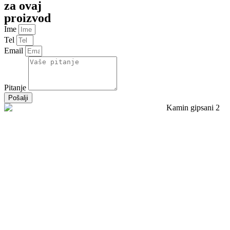
za ovaj
proizvod
Ime
Tel
Email
Pitanje
Pošalji