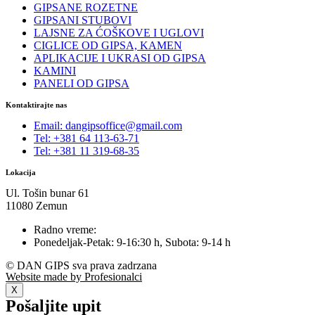
GIPSANE ROZETNE
GIPSANI STUBOVI
LAJSNE ZA ĆOŠKOVE I UGLOVI
CIGLICE OD GIPSA, KAMEN
APLIKACIJE I UKRASI OD GIPSA
KAMINI
PANELI OD GIPSA
Kontaktirajte nas
Email: dangipsoffice@gmail.com
Tel: +381 64 113-63-71
Tel: +381 11 319-68-35
Lokacija
Ul. Tošin bunar 61
11080 Zemun
Radno vreme:
Ponedeljak-Petak: 9-16:30 h, Subota: 9-14 h
© DAN GIPS sva prava zadrzana
Website made by Profesionalci
X
Pošaljite upit