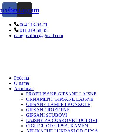
Skip
acebook
Instagram
to
content
064 113-63-71
011 319-68-35
dangipsoffice@gmail.com
Početna
O nama
Asortiman
PROFILISANE GIPSANE LAJSNE
ORNAMENT GIPSANE LAJSNE
GIPSANE LAMPE I KONZOLE
GIPSANE ROZETNE
GIPSANI STUBOVI
LAJSNE ZA ĆOŠKOVE I UGLOVI
CIGLICE OD GIPSA, KAMEN
APLIKACIJE I UKRASI OD GIPSA