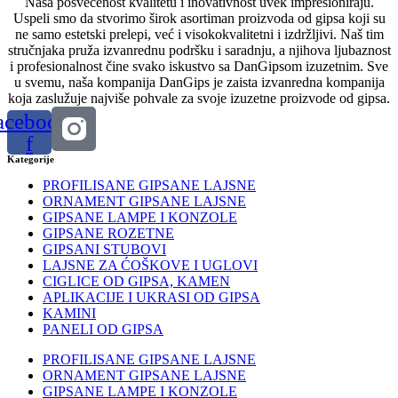
Naša posvećenost kvalitetu i inovativnost uvek impresioniraju.
Uspeli smo da stvorimo širok asortiman proizvoda od gipsa koji su
ne samo estetski prelepi, već i visokokvalitetni i izdržljivi. Naš tim
stručnjaka pruža izvanrednu podršku i saradnju, a njihova ljubaznost
i profesionalnost čine svako iskustvo sa DanGipsom izuzetnim. Sve
u svemu, naša kompanija DanGips je zaista izvanredna kompanija
koja zaslužuje najviše pohvale za svoje izuzetne proizvode od gipsa.
acebook-
f
Kategorije
PROFILISANE GIPSANE LAJSNE
ORNAMENT GIPSANE LAJSNE
GIPSANE LAMPE I KONZOLE
GIPSANE ROZETNE
GIPSANI STUBOVI
LAJSNE ZA ĆOŠKOVE I UGLOVI
CIGLICE OD GIPSA, KAMEN
APLIKACIJE I UKRASI OD GIPSA
KAMINI
PANELI OD GIPSA
PROFILISANE GIPSANE LAJSNE
ORNAMENT GIPSANE LAJSNE
GIPSANE LAMPE I KONZOLE