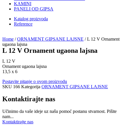
KAMINI
PANELI OD GIPSA
Katalog proizvoda
Reference
Home
/
ORNAMENT GIPSANE LAJSNE
/ L 12 V Ornament
ugaona lajsna
L 12 V Ornament ugaona lajsna
L 12 V
Ornament ugaona lajsna
13,5 x 6
Postavite pitanje o ovom proizvodu
SKU
166
Kategorija
ORNAMENT GIPSANE LAJSNE
Kontaktirajte nas
Učinimo da vaše ideje uz našu pomoć postanu stvarnost. Pišite
nam...
Kontaktirajte nas