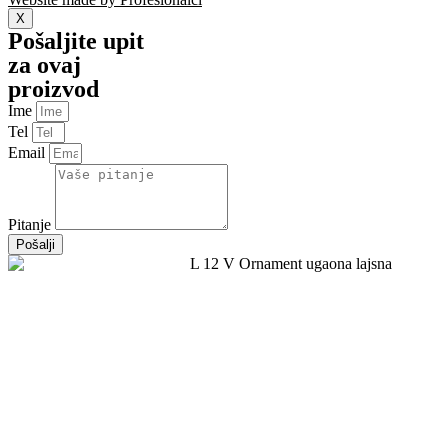
X
Pošaljite upit
za ovaj
proizvod
Ime
Tel
Email
Pitanje
Pošalji