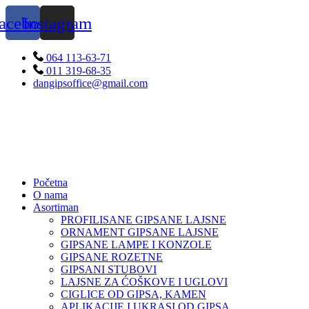
Skip
acebook
Instagram
to
content
064 113-63-71
011 319-68-35
dangipsoffice@gmail.com
Početna
O nama
Asortiman
PROFILISANE GIPSANE LAJSNE
ORNAMENT GIPSANE LAJSNE
GIPSANE LAMPE I KONZOLE
GIPSANE ROZETNE
GIPSANI STUBOVI
LAJSNE ZA ĆOŠKOVE I UGLOVI
CIGLICE OD GIPSA, KAMEN
APLIKACIJE I UKRASI OD GIPSA