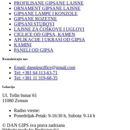
PROFILISANE GIPSANE LAJSNE
ORNAMENT GIPSANE LAJSNE
GIPSANE LAMPE I KONZOLE
GIPSANE ROZETNE
GIPSANI STUBOVI
LAJSNE ZA ĆOŠKOVE I UGLOVI
CIGLICE OD GIPSA, KAMEN
APLIKACIJE I UKRASI OD GIPSA
KAMINI
PANELI OD GIPSA
Kontaktirajte nas
Email: dangipsoffice@gmail.com
Tel: +381 64 113-63-71
Tel: +381 11 319-68-35
Lokacija
Ul. Tošin bunar 61
11080 Zemun
Radno vreme:
Ponedeljak-Petak: 9-16:30 h, Subota: 9-14 h
© DAN GIPS sva prava zadrzana
Website made by Profesionalci