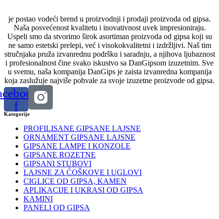
je postao vodeći brend u proizvodnji i prodaji proizvoda od gipsa.
Naša posvećenost kvalitetu i inovativnost uvek impresioniraju.
Uspeli smo da stvorimo širok asortiman proizvoda od gipsa koji su
ne samo estetski prelepi, već i visokokvalitetni i izdržljivi. Naš tim
stručnjaka pruža izvanrednu podršku i saradnju, a njihova ljubaznost
i profesionalnost čine svako iskustvo sa DanGipsom izuzetnim. Sve
u svemu, naša kompanija DanGips je zaista izvanredna kompanija
koja zaslužuje najviše pohvale za svoje izuzetne proizvode od gipsa.
acebook-
f
Kategorije
PROFILISANE GIPSANE LAJSNE
ORNAMENT GIPSANE LAJSNE
GIPSANE LAMPE I KONZOLE
GIPSANE ROZETNE
GIPSANI STUBOVI
LAJSNE ZA ĆOŠKOVE I UGLOVI
CIGLICE OD GIPSA, KAMEN
APLIKACIJE I UKRASI OD GIPSA
KAMINI
PANELI OD GIPSA