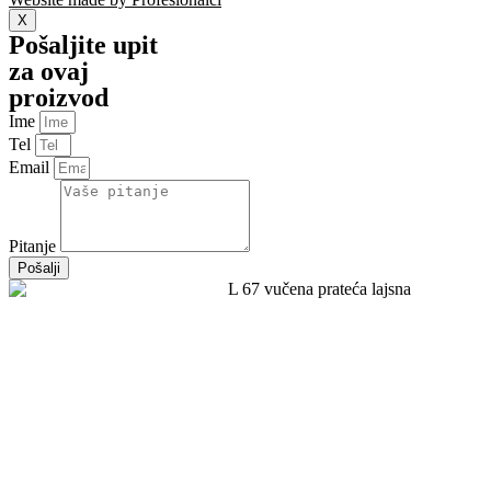
X
Pošaljite upit
za ovaj
proizvod
Ime
Tel
Email
Pitanje
Pošalji