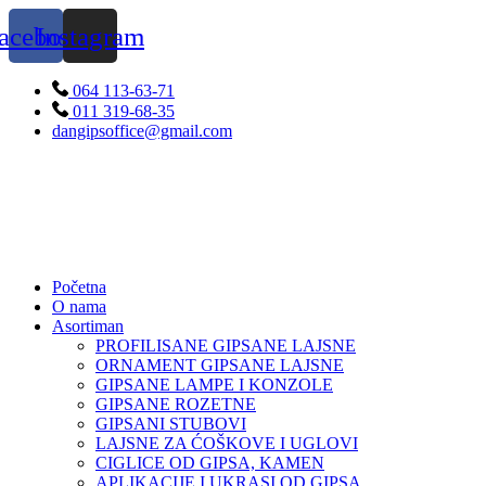
Skip
acebook
Instagram
to
content
064 113-63-71
011 319-68-35
dangipsoffice@gmail.com
Početna
O nama
Asortiman
PROFILISANE GIPSANE LAJSNE
ORNAMENT GIPSANE LAJSNE
GIPSANE LAMPE I KONZOLE
GIPSANE ROZETNE
GIPSANI STUBOVI
LAJSNE ZA ĆOŠKOVE I UGLOVI
CIGLICE OD GIPSA, KAMEN
APLIKACIJE I UKRASI OD GIPSA