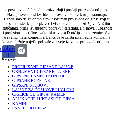
je postao vodeći brend u proizvodnji i prodaji proizvoda od gipsa.
Naša posvećenost kvalitetu i inovativnost uvek impresioniraju.
Uspeli smo da stvorimo širok asortiman proizvoda od gipsa koji su
ne samo estetski prelepi, već i visokokvalitetni i izdržljivi. Naš tim
stručnjaka pruža izvanrednu podršku i saradnju, a njihova ljubaznost
i profesionalnost čine svako iskustvo sa DanGipsom izuzetnim. Sve
u svemu, naša kompanija DanGips je zaista izvanredna kompanija
koja zaslužuje najviše pohvale za svoje izuzetne proizvode od gipsa.
acebook-
f
Kategorije
PROFILISANE GIPSANE LAJSNE
ORNAMENT GIPSANE LAJSNE
GIPSANE LAMPE I KONZOLE
GIPSANE ROZETNE
GIPSANI STUBOVI
LAJSNE ZA ĆOŠKOVE I UGLOVI
CIGLICE OD GIPSA, KAMEN
APLIKACIJE I UKRASI OD GIPSA
KAMINI
PANELI OD GIPSA