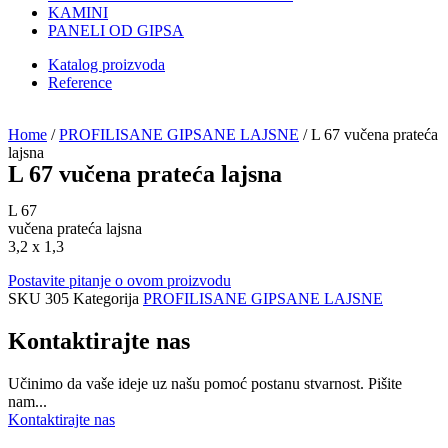
KAMINI
PANELI OD GIPSA
Katalog proizvoda
Reference
Home
/
PROFILISANE GIPSANE LAJSNE
/ L 67 vučena prateća
lajsna
L 67 vučena prateća lajsna
L 67
vučena prateća lajsna
3,2 x 1,3
Postavite pitanje o ovom proizvodu
SKU
305
Kategorija
PROFILISANE GIPSANE LAJSNE
Kontaktirajte nas
Učinimo da vaše ideje uz našu pomoć postanu stvarnost. Pišite
nam...
Kontaktirajte nas