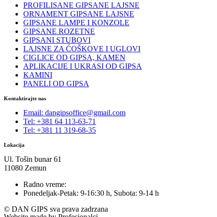
PROFILISANE GIPSANE LAJSNE
ORNAMENT GIPSANE LAJSNE
GIPSANE LAMPE I KONZOLE
GIPSANE ROZETNE
GIPSANI STUBOVI
LAJSNE ZA ĆOŠKOVE I UGLOVI
CIGLICE OD GIPSA, KAMEN
APLIKACIJE I UKRASI OD GIPSA
KAMINI
PANELI OD GIPSA
Kontaktirajte nas
Email: dangipsoffice@gmail.com
Tel: +381 64 113-63-71
Tel: +381 11 319-68-35
Lokacija
Ul. Tošin bunar 61
11080 Zemun
Radno vreme:
Ponedeljak-Petak: 9-16:30 h, Subota: 9-14 h
© DAN GIPS sva prava zadrzana
Website made by Profesionalci