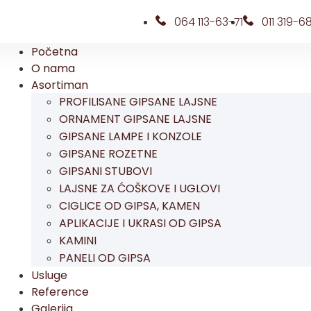
064 113-63-71
011 319-6
Početna
O nama
Asortiman
PROFILISANE GIPSANE LAJSNE
ORNAMENT GIPSANE LAJSNE
GIPSANE LAMPE I KONZOLE
GIPSANE ROZETNE
GIPSANI STUBOVI
LAJSNE ZA ĆOŠKOVE I UGLOVI
CIGLICE OD GIPSA, KAMEN
APLIKACIJE I UKRASI OD GIPSA
KAMINI
PANELI OD GIPSA
Usluge
Reference
Galerija