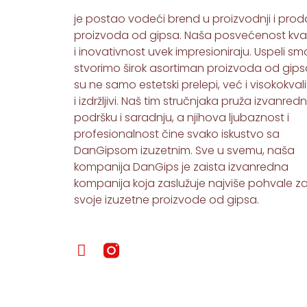
je postao vodeći brend u proizvodnji i proda
proizvoda od gipsa. Naša posvećenost kval
i inovativnost uvek impresioniraju. Uspeli s
stvorimo širok asortiman proizvoda od gipsa
su ne samo estetski prelepi, već i visokokvali
i izdržljivi. Naš tim stručnjaka pruža izvanred
podršku i saradnju, a njihova ljubaznost i
profesionalnost čine svako iskustvo sa
DanGipsom izuzetnim. Sve u svemu, naša
kompanija DanGips je zaista izvanredna
kompanija koja zaslužuje najviše pohvale z
svoje izuzetne proizvode od gipsa.