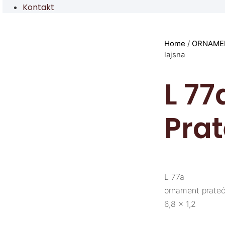
Kontakt
Home
/
ORNAMEN
lajsna
L 7
Prat
L 77a
ornament prateć
6,8 x 1,2