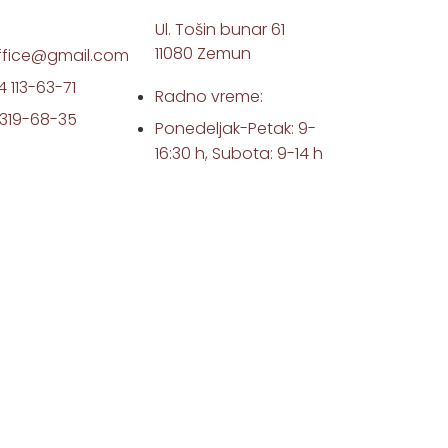
Ul. Tošin bunar 61
11080 Zemun
ffice@gmail.com
4 113-63-71
Radno vreme:
1 319-68-35
Ponedeljak-Petak: 9-
16:30 h, Subota: 9-14 h