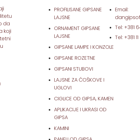
ji
PROFILISANE GIPSANE
Email:
itetu
LAJSNE
dangipso
mo da
Tel: +381 6
ORNAMENT GIPSANE
 koji
LAJSNE
Tel: +381 1
tetni
nu
GIPSANE LAMPE I KONZOLE
GIPSANE ROZETNE
GIPSANI STUBOVI
LAJSNE ZA ĆOŠKOVE I
a
UGLOVI
CIGLICE OD GIPSA, KAMEN
APLIKACIJE I UKRASI OD
GIPSA
KAMINI
PANELI OD GIPSA