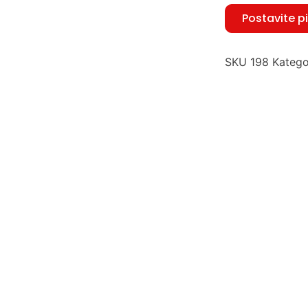
Postavite p
SKU
198
Katego