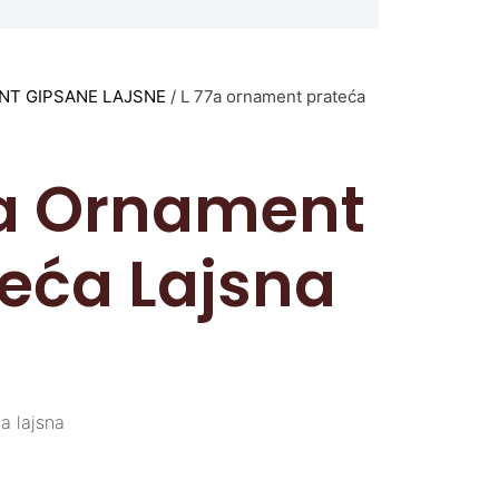
T GIPSANE LAJSNE
/ L 77a ornament prateća
7a Ornament
eća Lajsna
a lajsna