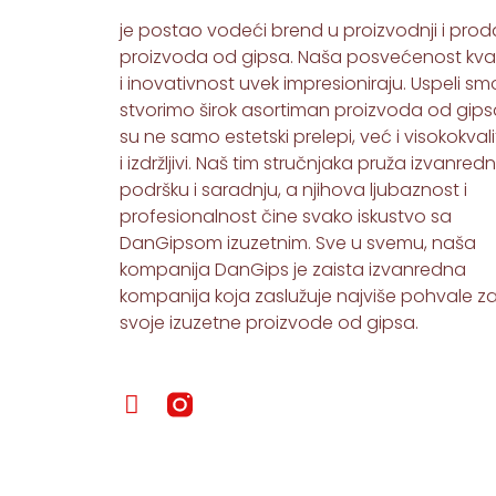
je postao vodeći brend u proizvodnji i proda
proizvoda od gipsa. Naša posvećenost kval
i inovativnost uvek impresioniraju. Uspeli s
stvorimo širok asortiman proizvoda od gipsa
su ne samo estetski prelepi, već i visokokvali
i izdržljivi. Naš tim stručnjaka pruža izvanred
podršku i saradnju, a njihova ljubaznost i
profesionalnost čine svako iskustvo sa
DanGipsom izuzetnim. Sve u svemu, naša
kompanija DanGips je zaista izvanredna
kompanija koja zaslužuje najviše pohvale z
svoje izuzetne proizvode od gipsa.