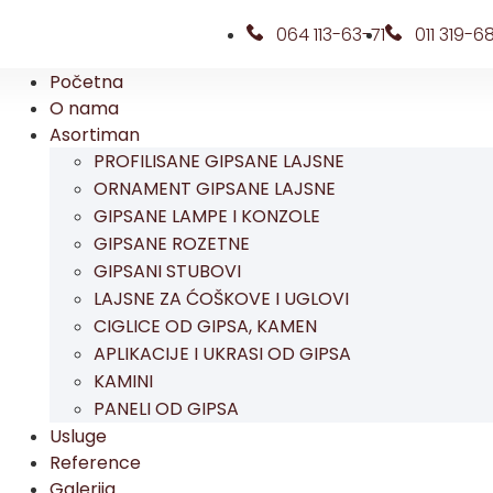
064 113-63-71
011 319-6
Početna
O nama
Asortiman
PROFILISANE GIPSANE LAJSNE
ORNAMENT GIPSANE LAJSNE
GIPSANE LAMPE I KONZOLE
GIPSANE ROZETNE
GIPSANI STUBOVI
LAJSNE ZA ĆOŠKOVE I UGLOVI
CIGLICE OD GIPSA, KAMEN
APLIKACIJE I UKRASI OD GIPSA
KAMINI
PANELI OD GIPSA
Usluge
Reference
Galerija