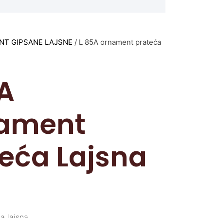
T GIPSANE LAJSNE
/ L 85A ornament prateća
A
ament
eća Lajsna
a lajsna