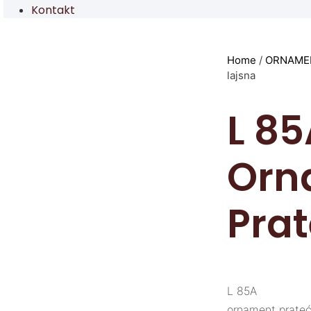
Kontakt
Home
/
ORNAMEN
lajsna
L 85
Orn
Prat
L 85A
ornament prateć