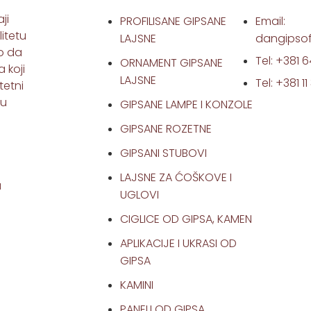
ji
PROFILISANE GIPSANE
Email:
itetu
LAJSNE
dangipso
mo da
Tel: +381 6
ORNAMENT GIPSANE
 koji
LAJSNE
Tel: +381 1
tetni
nu
GIPSANE LAMPE I KONZOLE
GIPSANE ROZETNE
GIPSANI STUBOVI
LAJSNE ZA ĆOŠKOVE I
a
UGLOVI
CIGLICE OD GIPSA, KAMEN
APLIKACIJE I UKRASI OD
GIPSA
KAMINI
PANELI OD GIPSA