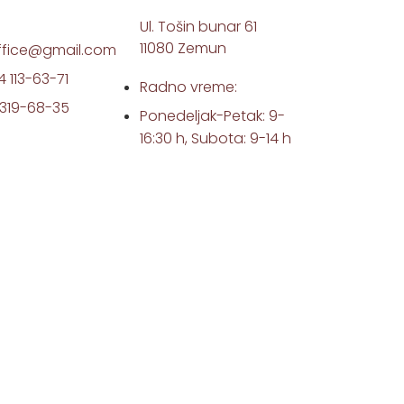
Ul. Tošin bunar 61
11080 Zemun
ffice@gmail.com
4 113-63-71
Radno vreme:
1 319-68-35
Ponedeljak-Petak: 9-
16:30 h, Subota: 9-14 h