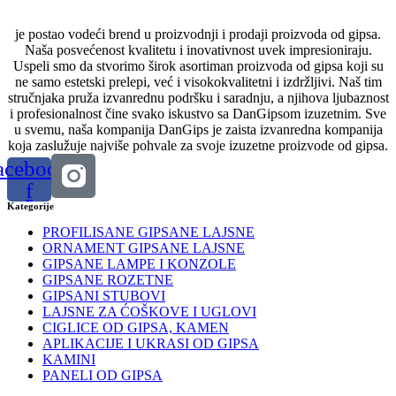
je postao vodeći brend u proizvodnji i prodaji proizvoda od gipsa.
Naša posvećenost kvalitetu i inovativnost uvek impresioniraju.
Uspeli smo da stvorimo širok asortiman proizvoda od gipsa koji su
ne samo estetski prelepi, već i visokokvalitetni i izdržljivi. Naš tim
stručnjaka pruža izvanrednu podršku i saradnju, a njihova ljubaznost
i profesionalnost čine svako iskustvo sa DanGipsom izuzetnim. Sve
u svemu, naša kompanija DanGips je zaista izvanredna kompanija
koja zaslužuje najviše pohvale za svoje izuzetne proizvode od gipsa.
acebook-
f
Kategorije
PROFILISANE GIPSANE LAJSNE
ORNAMENT GIPSANE LAJSNE
GIPSANE LAMPE I KONZOLE
GIPSANE ROZETNE
GIPSANI STUBOVI
LAJSNE ZA ĆOŠKOVE I UGLOVI
CIGLICE OD GIPSA, KAMEN
APLIKACIJE I UKRASI OD GIPSA
KAMINI
PANELI OD GIPSA