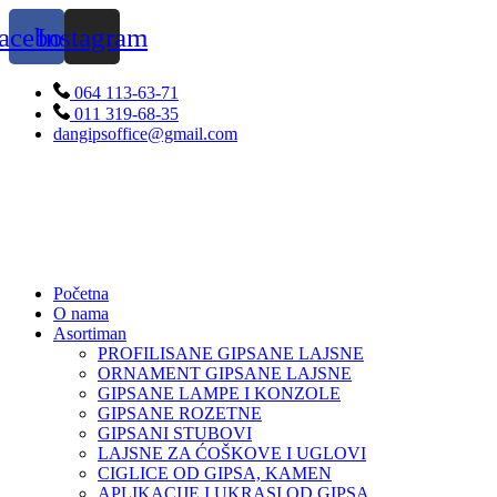
Skip
acebook
Instagram
to
content
064 113-63-71
011 319-68-35
dangipsoffice@gmail.com
Početna
O nama
Asortiman
PROFILISANE GIPSANE LAJSNE
ORNAMENT GIPSANE LAJSNE
GIPSANE LAMPE I KONZOLE
GIPSANE ROZETNE
GIPSANI STUBOVI
LAJSNE ZA ĆOŠKOVE I UGLOVI
CIGLICE OD GIPSA, KAMEN
APLIKACIJE I UKRASI OD GIPSA