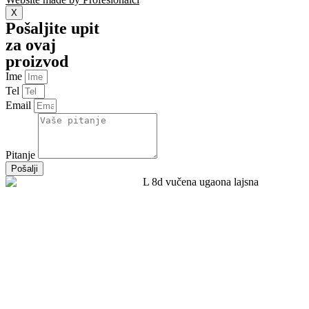
X
Pošaljite upit
za ovaj
proizvod
Ime
Tel
Email
Pitanje
Pošalji