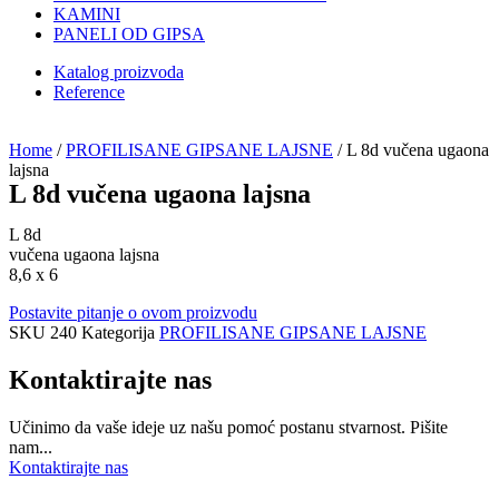
KAMINI
PANELI OD GIPSA
Katalog proizvoda
Reference
Home
/
PROFILISANE GIPSANE LAJSNE
/ L 8d vučena ugaona
lajsna
L 8d vučena ugaona lajsna
L 8d
vučena ugaona lajsna
8,6 x 6
Postavite pitanje o ovom proizvodu
SKU
240
Kategorija
PROFILISANE GIPSANE LAJSNE
Kontaktirajte nas
Učinimo da vaše ideje uz našu pomoć postanu stvarnost. Pišite
nam...
Kontaktirajte nas