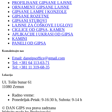
PROFILISANE GIPSANE LAJSNE
ORNAMENT GIPSANE LAJSNE
GIPSANE LAMPE I KONZOLE
GIPSANE ROZETNE
GIPSANI STUBOVI
LAJSNE ZA ĆOŠKOVE I UGLOVI
CIGLICE OD GIPSA, KAMEN
APLIKACIJE I UKRASI OD GIPSA
KAMINI
PANELI OD GIPSA
Kontaktirajte nas
Email: dangipsoffice@gmail.com
Tel: +381 64 113-63-71
Tel: +381 11 319-68-35
Lokacija
Ul. Tošin bunar 61
11080 Zemun
Radno vreme:
Ponedeljak-Petak: 9-16:30 h, Subota: 9-14 h
© DAN GIPS sva prava zadrzana
Website made by Profesionalci