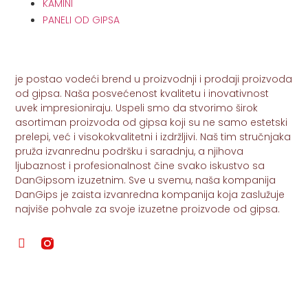
KAMINI
PANELI OD GIPSA
je postao vodeći brend u proizvodnji i prodaji proizvoda
od gipsa. Naša posvećenost kvalitetu i inovativnost
uvek impresioniraju. Uspeli smo da stvorimo širok
asortiman proizvoda od gipsa koji su ne samo estetski
prelepi, već i visokokvalitetni i izdržljivi. Naš tim stručnjaka
pruža izvanrednu podršku i saradnju, a njihova
ljubaznost i profesionalnost čine svako iskustvo sa
DanGipsom izuzetnim. Sve u svemu, naša kompanija
DanGips je zaista izvanredna kompanija koja zaslužuje
najviše pohvale za svoje izuzetne proizvode od gipsa.