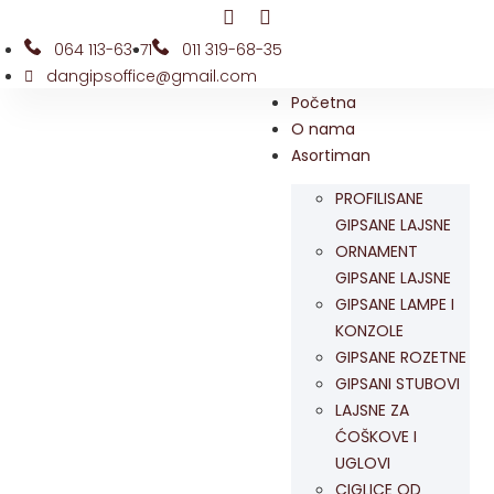
064 113-63-71
011 319-68-35
dangipsoffice@gmail.com
Početna
O nama
Asortiman
PROFILISANE
GIPSANE LAJSNE
ORNAMENT
GIPSANE LAJSNE
GIPSANE LAMPE I
KONZOLE
GIPSANE ROZETNE
GIPSANI STUBOVI
LAJSNE ZA
ĆOŠKOVE I
UGLOVI
CIGLICE OD