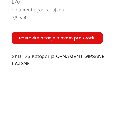
L70
ornament ugaona lajsna
7,6 x 4
Postavite pitanje o ovom proizvodu
SKU
175
Kategorija
ORNAMENT GIPSANE
LAJSNE