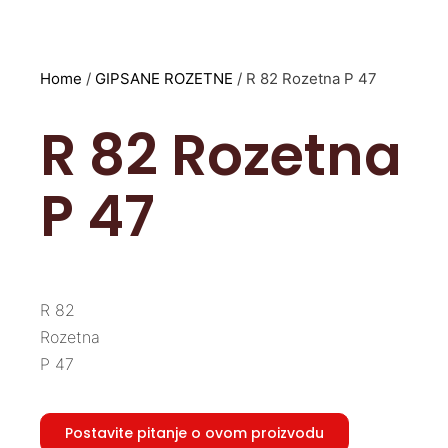
Home
/
GIPSANE ROZETNE
/ R 82 Rozetna P 47
R 82 Rozetna
P 47
R 82
Rozetna
P 47
Postavite pitanje o ovom proizvodu