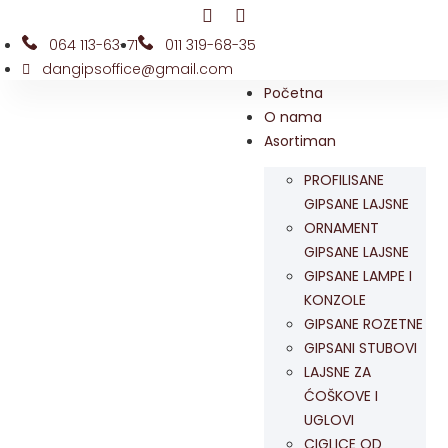
064 113-63-71
011 319-68-35
dangipsoffice@gmail.com
Početna
O nama
Asortiman
PROFILISANE
GIPSANE LAJSNE
ORNAMENT
GIPSANE LAJSNE
GIPSANE LAMPE I
KONZOLE
GIPSANE ROZETNE
GIPSANI STUBOVI
LAJSNE ZA
ĆOŠKOVE I
UGLOVI
CIGLICE OD