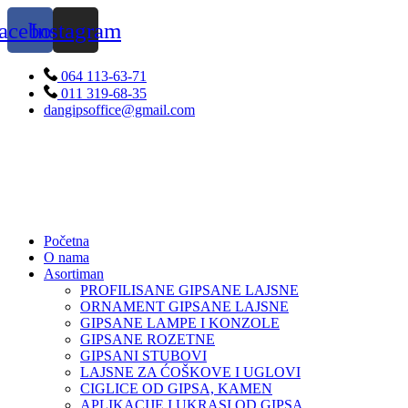
Skip
acebook
Instagram
to
content
064 113-63-71
011 319-68-35
dangipsoffice@gmail.com
Početna
O nama
Asortiman
PROFILISANE GIPSANE LAJSNE
ORNAMENT GIPSANE LAJSNE
GIPSANE LAMPE I KONZOLE
GIPSANE ROZETNE
GIPSANI STUBOVI
LAJSNE ZA ĆOŠKOVE I UGLOVI
CIGLICE OD GIPSA, KAMEN
APLIKACIJE I UKRASI OD GIPSA