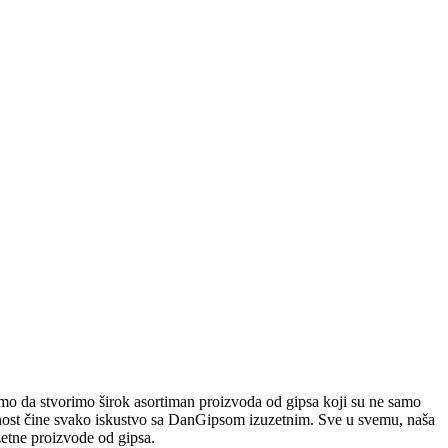
 smo da stvorimo širok asortiman proizvoda od gipsa koji su ne samo
onalnost čine svako iskustvo sa DanGipsom izuzetnim. Sve u svemu, naša
etne proizvode od gipsa.