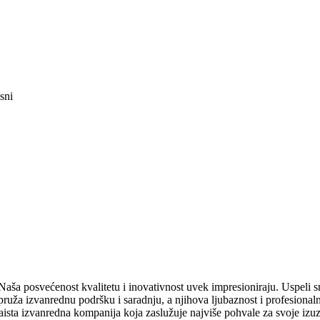
sni
 Naša posvećenost kvalitetu i inovativnost uvek impresioniraju. Uspeli
jaka pruža izvanrednu podršku i saradnju, a njihova ljubaznost i profesi
ista izvanredna kompanija koja zaslužuje najviše pohvale za svoje izuz