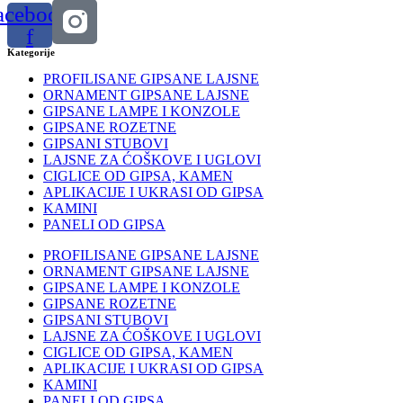
acebook-
f
Kategorije
PROFILISANE GIPSANE LAJSNE
ORNAMENT GIPSANE LAJSNE
GIPSANE LAMPE I KONZOLE
GIPSANE ROZETNE
GIPSANI STUBOVI
LAJSNE ZA ĆOŠKOVE I UGLOVI
CIGLICE OD GIPSA, KAMEN
APLIKACIJE I UKRASI OD GIPSA
KAMINI
PANELI OD GIPSA
PROFILISANE GIPSANE LAJSNE
ORNAMENT GIPSANE LAJSNE
GIPSANE LAMPE I KONZOLE
GIPSANE ROZETNE
GIPSANI STUBOVI
LAJSNE ZA ĆOŠKOVE I UGLOVI
CIGLICE OD GIPSA, KAMEN
APLIKACIJE I UKRASI OD GIPSA
KAMINI
PANELI OD GIPSA