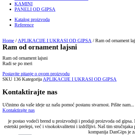
KAMINI
PANELI OD GIPSA
Katalog proizvoda
Reference
Home
/
APLIKACIJE I UKRASI OD GIPSA
/ Ram od ornament laj
Ram od ornament lajsni
Ram od ornament lajsni
Radi se po meri
Postavite pitanje o ovom proizvodu
SKU
136
Kategorija
APLIKACIJE I UKRASI OD GIPSA
Kontaktirajte nas
Učinimo da vaše ideje uz našu pomoć postanu stvarnost. Pišite nam...
Kontaktirajte nas
je postao vodeći brend u proizvodnji i prodaji proizvoda od gipsa.
estetski prelepi, već i visokokvalitetni i izdržljivi. Naš tim stručn
kompanija DanGips je za