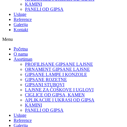
KAMINI
PANELI OD GIPSA
Usluge
Reference
Galerija
Kontakt
Menu
Početna
O nama
Asortiman
PROFILISANE GIPSANE LAJSNE
ORNAMENT GIPSANE LAJSNE
GIPSANE LAMPE I KONZOLE
GIPSANE ROZETNE
GIPSANI STUBOVI
LAJSNE ZA ĆOŠKOVE I UGLOVI
CIGLICE OD GIPSA, KAMEN
APLIKACIJE I UKRASI OD GIPSA
KAMINI
PANELI OD GIPSA
Usluge
Reference
Galerija