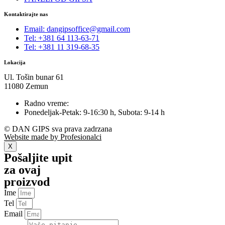
Kontaktirajte nas
Email: dangipsoffice@gmail.com
Tel: +381 64 113-63-71
Tel: +381 11 319-68-35
Lokacija
Ul. Tošin bunar 61
11080 Zemun
Radno vreme:
Ponedeljak-Petak: 9-16:30 h, Subota: 9-14 h
© DAN GIPS sva prava zadrzana
Website made by Profesionalci
X
Pošaljite upit
za ovaj
proizvod
Ime
Tel
Email