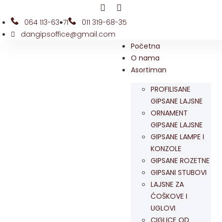
064 113-63-71
011 319-68-35
dangipsoffice@gmail.com
Početna
O nama
Asortiman
PROFILISANE
GIPSANE LAJSNE
ORNAMENT
GIPSANE LAJSNE
GIPSANE LAMPE I
KONZOLE
GIPSANE ROZETNE
GIPSANI STUBOVI
LAJSNE ZA
ĆOŠKOVE I
UGLOVI
CIGLICE OD