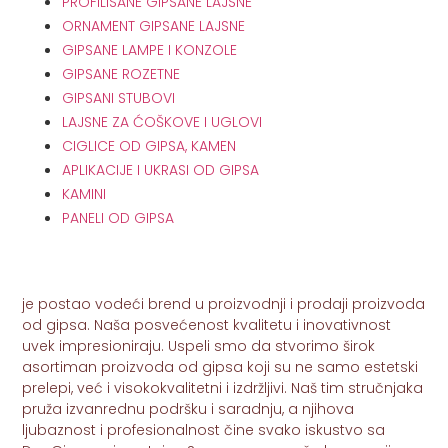
PROFILISANE GIPSANE LAJSNE
ORNAMENT GIPSANE LAJSNE
GIPSANE LAMPE I KONZOLE
GIPSANE ROZETNE
GIPSANI STUBOVI
LAJSNE ZA ĆOŠKOVE I UGLOVI
CIGLICE OD GIPSA, KAMEN
APLIKACIJE I UKRASI OD GIPSA
KAMINI
PANELI OD GIPSA
je postao vodeći brend u proizvodnji i prodaji proizvoda
od gipsa. Naša posvećenost kvalitetu i inovativnost
uvek impresioniraju. Uspeli smo da stvorimo širok
asortiman proizvoda od gipsa koji su ne samo estetski
prelepi, već i visokokvalitetni i izdržljivi. Naš tim stručnjaka
pruža izvanrednu podršku i saradnju, a njihova
ljubaznost i profesionalnost čine svako iskustvo sa